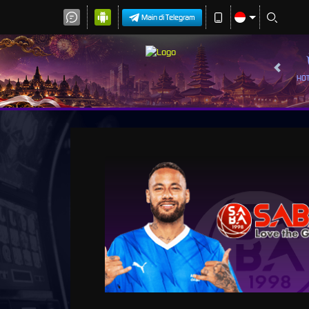
Main di Telegram
HO