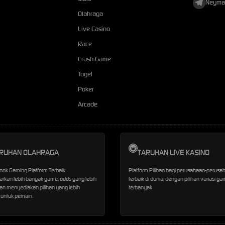
Neymar
Olahraga
Live Casino
Race
Crash Game
Togel
Poker
Arcade
RUHAN OLAHRAGA
TARUHAN LIVE KASINO
ook Gaming Platform Terbaik
Platform Pilihan bagi perusahaan-perusa
kan lebih banyak game, odds yang lebih
terbaik di dunia, dengan pilihan variasi g
 dan menyediakan pilihan yang lebih
terbanyak
untuk pemain.