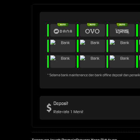
* Selama bank maintenance dan bank offline deposit dan penarik
Deposit
Rata-rata 1 Menit